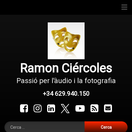
Recent
Skip
Teatre
to
content
Tv
Bolos
Alqulab
Ramon Ciércoles
Contacte
Passió per l'àudio i la fotografia
Bio
+34 629.940.150
Tel:
Facebook
Instagram
LinkedIn
X.com
YouTube
RSS
E-mail
Cerca: