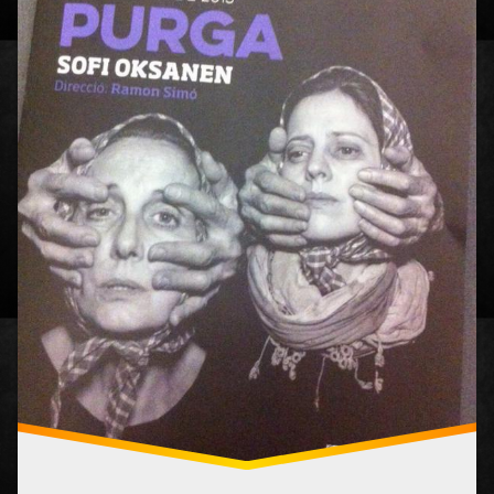
de So
Ernest
Villegas
Jordi
Martínez
Maria
Molins
Pep
Ambrós
Purga
Ramon
Ciércoles
Ramon
Simó
RCiercoles