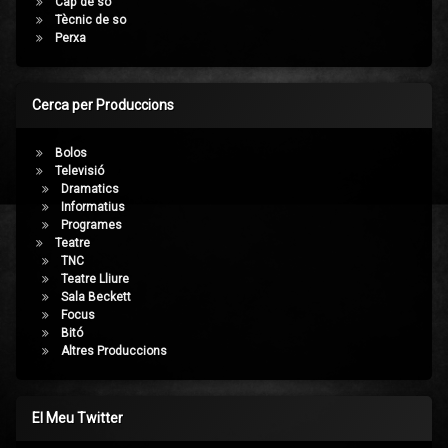
Cap de so
Tècnic de so
Perxa
Cerca per Produccions
Bolos
Televisió
Dramatics
Informatius
Programes
Teatre
TNC
Teatre Lliure
Sala Beckett
Focus
Bitó
Altres Produccions
El Meu Twitter